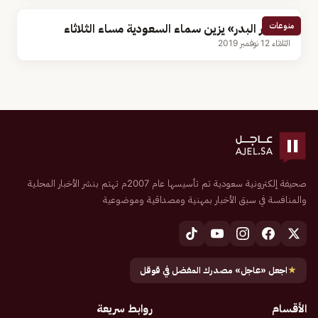
منوعات
«القمر البدر» يزين سماء السعودية مساء الثلاثاء
الثلاثاء 12 نوفمبر 2019
صحيفة إلكترونية سعودية تم تأسيسها عام 2007م تهتم بنشر الأخبار المحلية
والمنافسة في سبق الأخبار بمهنية ومصداقية وموضوعية
★
اجعل «عاجل» مصدرك المفضل في قوقل
الأقسام
روابط سريعة