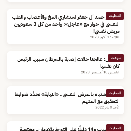
المحليات
الدكتور حمد آل جعفر استشاري المخ والأعصاب والطب
النفسي في حوار مع «عاجل»: واحد من كل 3 سعوديين
مريض نفسي!
الثلاثاء 17 أكتوبر 2023
منوعات
مختص: عالجنا حالات إصابة بالسرطان سببها الرئيس
كان نفسيا
الخميس 10 أغسطس 2023
المحليات
حال الاشتباه بالمرض النفسي.. «النيابة» تحدِّد ضوابط
التحقيق مع المتهم
الأحد 9 يناير 2022
المحليات
ثلاثة أسباب و14 دليلًا على التورط بالإدمان.. مختصة