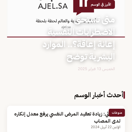
الأبرز في الوسم
متى تستحق
الاضطرابات النفسية
إعانة إعاقة؟.. الموارد
البشرية توضح
الخميس 13 فبراير 2025
أحدث أخبار الوسم
منوعات
أخصائي: زيادة تعقيد المرض النفسي يرفع معدل إنكاره
لدى المصاب
الإثنين 22 أبريل 2024