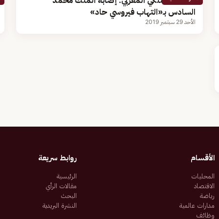
الديوان الملكي المغربي: إصابة الملك محمد
السادس بـ«التهاب فيروسي حاد»
الأحد 29 سبتمبر 2019
الأقسام
روابط سريعة
المحليات
الرئيسية
الاقتصاد
مقالات الرأي
رياضة
البحث
مدارات عالمية
النشرة البريدية
وظائف