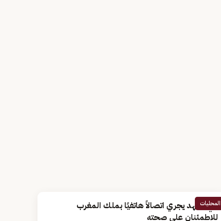
المحليات
ولي العهد يجري اتصالاً هاتفيًا بملك المغرب
للاطمئنان على صحته