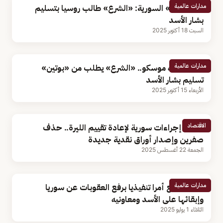
مدارات عالمية
«الخارجية» السورية: «الشرع» طالب روسيا بتسليم
بشار الأسد
السبت 18 أكتوبر 2025
مدارات عالمية
خلال زيارته موسكو.. «الشرع» يطلب من «بوتين»
تسليم بشار الأسد
الأربعاء 15 أكتوبر 2025
الاقتصاد
رويترز: إجراءات سورية لإعادة تقييم الليرة.. حذف
صفرين وإصدار أوراق نقدية جديدة
الجمعة 22 أغسطس 2025
مدارات عالمية
ترامب يوقّع أمرا تنفيذيا برفع العقوبات عن سوريا
وإبقائها على الأسد ومعاونيه
الثلاثاء 1 يوليو 2025