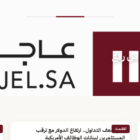
 من رفع
الاقتصاد
رغم ضعف التداول.. ارتفاع الدولار مع ترقب
المستثمرين لبيانات الوظائف الأمريكية