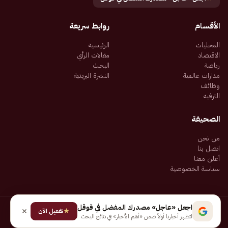
الأقسام
روابط سريعة
المحليات
الرئيسية
الاقتصاد
مقالات الرأي
رياضة
البحث
مدارات عالمية
النشرة البريدية
وظائف
الترفيه
الصحيفة
من نحن
اتصل بنا
أعلن معنا
سياسة الخصوصية
اجعل «عاجل» مصدرك المفضل في قوقل
★
جميع الحقوق محفوظة لـ شركة إيجاز للنشر الإلكتروني المالكة لصحيفة عاجل
تفعيل الآن
لتظهر أخبارنا أولاً ضمن «أهم الأخبار» في نتائج البحث
سياسة الخصوصية
شروط الاستخدام