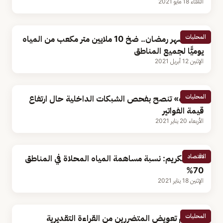
الثلاثاء 18 مايو 2021
المحليات
خلال شهر رمضان.. ضخ 10 ملايين متر مكعب من المياه
يوميًّا لجميع المناطق
الإثنين 12 أبريل 2021
المحليات
«المياه» تنصح بفحص الشبكات الداخلية حال ارتفاع
قيمة الفواتير
الأربعاء 20 يناير 2021
الاقتصاد
العبدالكريم: نسبة مساهمة المياه المحلاة في المناطق
70%
الإثنين 18 يناير 2021
المحليات
هل يتم تعويض المتضررين من القراءة التقديرية