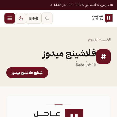
الخميس، 6 أغسطس 2026 · 23 صفر 1448 هـ
EN
الرئيسية
‹
الوسوم
فلاشينج ميدوز
#
16
خبراً مرتبطاً
تابع فلاشينج ميدوز