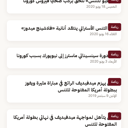
«طوكيو للتنس» تلحق بركب ضحايا فيروس كورونا
الخميس 18 يونيو 2020
رياضة
نجم التنس الأسترالي ينتقد أنانية «فلاشينج ميدوز»
الثلاثاء 16 يونيو 2020
رياضة
نقل دورة سينسيناتي ماسترز إلى نيويورك بسبب كورونا
الأربعاء 3 يونيو 2020
رياضة
نادال يهزم ميدفيديف الرائع في مباراة مثيرة ويفوز
ببطولة أمريكا المفتوحة للتنس
الإثنين 9 سبتمبر 2019
رياضة
نادال يتأهل لمواجهة ميدفيديف في نهائي بطولة أمريكا
المفتوحة للتنس