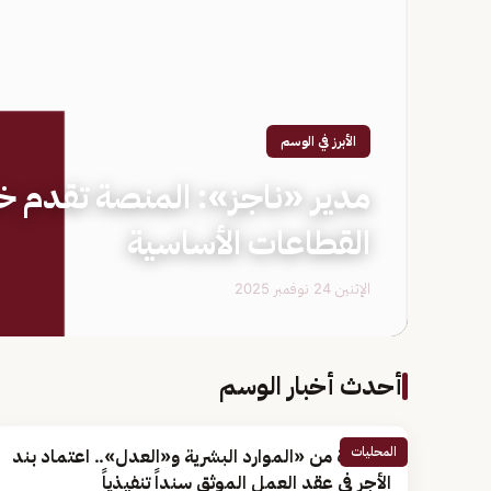
الأبرز في الوسم
مدير «ناجز»: المنصة تقدم 
القطاعات الأساسية
الإثنين 24 نوفمبر 2025
أحدث أخبار الوسم
المحليات
بمبادرة من «الموارد البشرية و«العدل».. اعتماد بند
الأجر في عقد العمل الموثق سنداً تنفيذياً