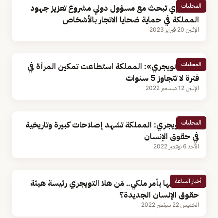
المحليات
التويجري تبحث مع مسؤول دولي مشروع تعزيز جهود
المملكة في حماية ضحايا الاتجار بالأشخاص
الإثنين 20 فبراير 2023
المحليات
«هلا التويجري»: المملكة استطاعت تمكين المرأة في
فترة لا تتجاوز 5 سنوات
الإثنين 12 ديسمبر 2022
المحليات
هلا التويجري: المملكة تشهد إصلاحات كبيرة وتاريخية
في حقوق الإنسان
الأحد 6 نوفمبر 2022
أخبار الساعة
بعد تعيينها بأمر ملكي.. مَن هلا التويجري رئيسة هيئة
حقوق الإنسان الجديدة؟
الخميس 22 سبتمبر 2022