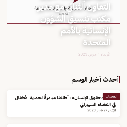
التعاون الثنائي مع مدير
مكتب تنسيق الشؤون
الإنسانية بالأمم
المتحدة
الأربعاء 1 مارس 2023
أحدث أخبار الوسم
المحليات
رئيس «حقوق الإنسان»: أطلقنا مبادرةً لحماية الأطفال
في الفضاء السيبراني
الإثنين 27 فبراير 2023