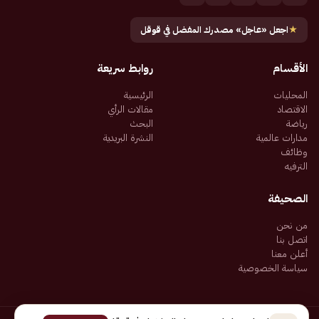
★
اجعل «عاجل» مصدرك المفضل في قوقل
الأقسام
روابط سريعة
المحليات
الرئيسية
الاقتصاد
مقالات الرأي
رياضة
البحث
مدارات عالمية
النشرة البريدية
وظائف
الترفيه
الصحيفة
من نحن
اتصل بنا
أعلن معنا
سياسة الخصوصية