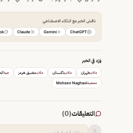
ناقش الخبر مع الذكاء الاصطناعي
ok
Claude
Gemini
ChatGPT
وَرَد في الخبر
طهران
باكستان
مضيق هرمز
الح
مكان
مكان
مكان
جهة
Mohsen Naghavi
شخصية
التعليقات
(
0
)