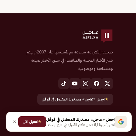
صحيفة إلكترونية سعودية تم تأسيسها عام 2007م تهتم
بنشر الأخبار المحلية والمنافسة في سبق الأخبار بمهنية
ومصداقية وموضوعية
★
اجعل «عاجل» مصدرك المفضل في قوقل
اجعل «عاجل» مصدرك المفضل في قوقل
★
تفعيل الآن
لتظهر أخبارنا أولاً ضمن «أهم الأخبار» في نتائج البحث
جميع الحقوق محفوظة لـ شركة إيجاز للنشر الإلكتروني المالكة لصحيفة عاجل