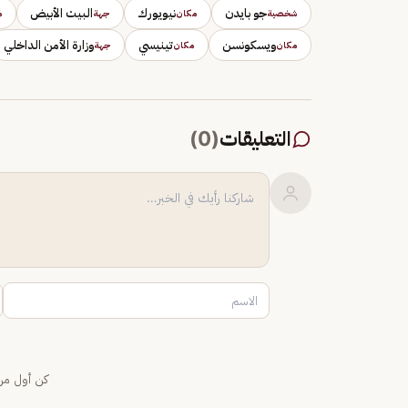
جو بايدن
نيويورك
البيت الأبيض
شخصية
مكان
جهة
م
ويسكونسن
تينيسي
وزارة الأمن الداخلي
مكان
مكان
جهة
التعليقات
(
0
)
كن أول من 