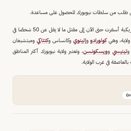
 لأي طلب من سلطات نيويورك للحصول على مساعدة.
يُذكر أن العاصفة الثلجية التي ضربت عدة ولايات أمريكية أسفرت حتى الآن إلى مقتل ما لا يقل عن 50 شخصًا في
كولورادو
و
إلينوي
وكانساس و
كنتاكي
وميتشيغان
تينيسي
و
ويسكونسن
، وتعتبر ولاية نيويورك أكثر المناطق
لعاصفة في غرب الولاية.
Gr