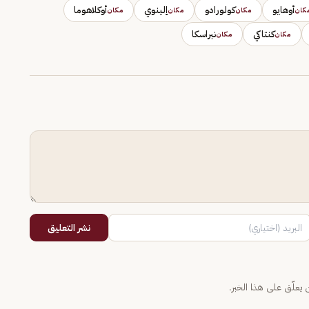
أوهايو
كولورادو
إلينوي
أوكلاهوما
كان
مكان
مكان
مكان
كنتاكي
نبراسكا
مكان
مكان
نشر التعليق
يعلّق على هذا الخبر.