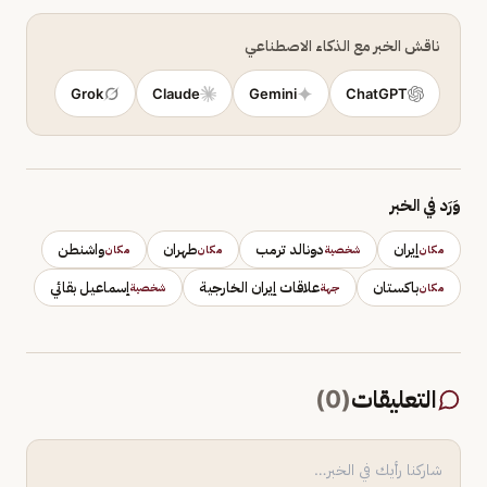
ناقش الخبر مع الذكاء الاصطناعي
Grok
Claude
Gemini
ChatGPT
وَرَد في الخبر
إيران
دونالد ترمب
طهران
واشنطن
مكان
شخصية
مكان
مكان
باكستان
علاقات إيران الخارجية
إسماعيل بقائي
مكان
جهة
شخصية
التعليقات
(
0
)