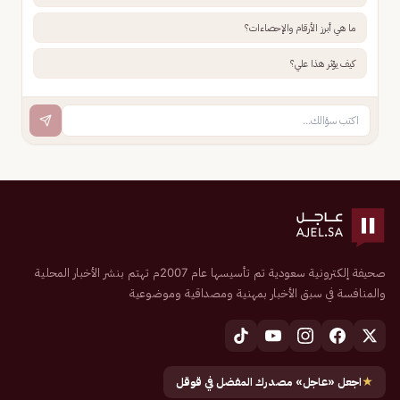
ما هي أبرز الأرقام والإحصاءات؟
كيف يؤثر هذا علي؟
صحيفة إلكترونية سعودية تم تأسيسها عام 2007م تهتم بنشر الأخبار المحلية
والمنافسة في سبق الأخبار بمهنية ومصداقية وموضوعية
★
اجعل «عاجل» مصدرك المفضل في قوقل