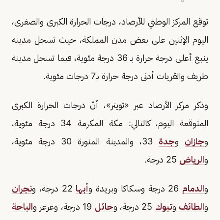
توقع المركز الوطني للأرصاد، درجات الحرارة الكبرى والصغرى،
اليوم الإثنين على بعض مدن المملكة، حيث تسجل مدينة
ينبع أعلى درجة حرارة بـ 36 درجة مئوية، فيما تسجل مدينة
طريف والقريات أدنى درجة حرارة بـ7 درجات مئوية.
وذكر مركز الأرصاد عبر «تويتر»، أنّ درجات الحرارة الكبرى
المتوقعة اليوم، كالتالي: مكة المكرمة 34 درجة مئوية،
و
جازان
و
جدة
33، والمدينة المنورة 30 درجة مئوية،
و
الرياض
25 درجة.
و
الدمام
26 درجة وسكاكا وبريدة و
أبها
22 درجة، و
نجران
و
الطائف
و
تبوك
25 درجة، و
حائل
19 درجة، وعرعر و
الباحة