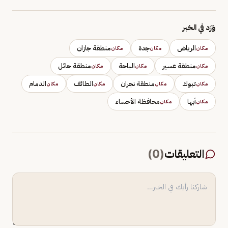
وَرَد في الخبر
الرياض
جدة
منطقة جازان
مكان
مكان
مكان
منطقة عسير
الباحة
منطقة حائل
مكان
مكان
مكان
تبوك
منطقة نجران
الطائف
الدمام
مكان
مكان
مكان
مكان
أبها
محافظة الأحساء
مكان
مكان
التعليقات
(
0
)