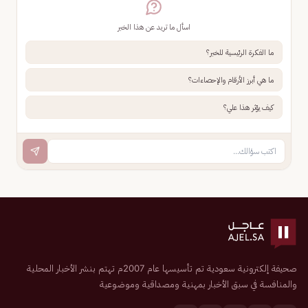
اسأل ما تريد عن هذا الخبر
ما الفكرة الرئيسية للخبر؟
ما هي أبرز الأرقام والإحصاءات؟
كيف يؤثر هذا علي؟
صحيفة إلكترونية سعودية تم تأسيسها عام 2007م تهتم بنشر الأخبار المحلية
والمنافسة في سبق الأخبار بمهنية ومصداقية وموضوعية