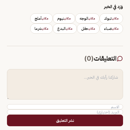
وَرَد في الخبر
تبوك
الوجه
نيوم
أملج
مكان
مكان
مكان
مكان
ضباء
حقل
البدع
شرما
مكان
مكان
مكان
مكان
التعليقات
(
0
)
نشر التعليق