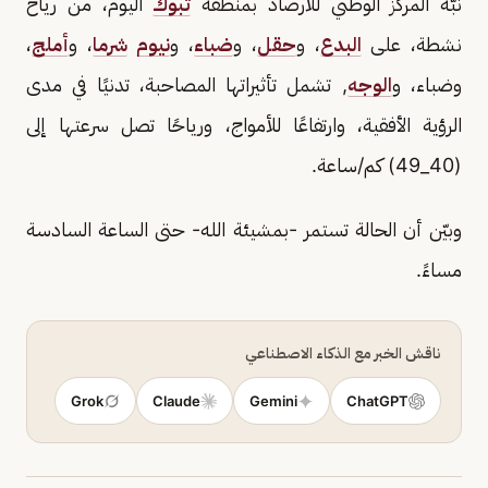
نبّه المركز الوطني للأرصاد بمنطقة
تبوك
اليوم، من رياح
نشطة، على
البدع
، و
حقل
، و
ضباء
، و
نيوم
شرما
، و
أملج
،
وضباء، و
الوجه
, تشمل تأثيراتها المصاحبة، تدنيًا في مدى
الرؤية الأفقية، وارتفاعًا للأمواج، ورياحًا تصل سرعتها إلى
(40_49) كم/ساعة.
وبيّن أن الحالة تستمر -بمشيئة الله- حتى الساعة السادسة
مساءً.‏
ناقش الخبر مع الذكاء الاصطناعي
Grok
Claude
Gemini
ChatGPT