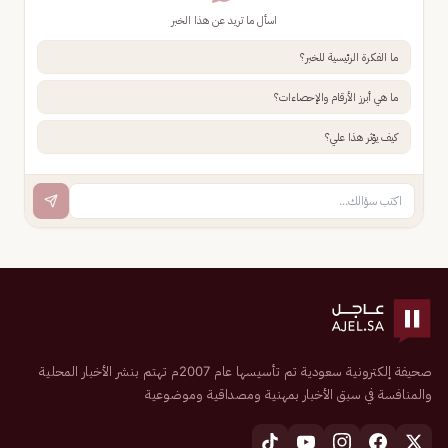
اسأل ما تريد عن هذا الخبر
ما الفكرة الرئيسية للخبر؟
ما هي أبرز الأرقام والإحصاءات؟
كيف يؤثر هذا علي؟
صحيفة إلكترونية سعودية تم تأسيسها عام 2007م تهتم بنشر الأخبار المحلية
والمنافسة في سبق الأخبار بمهنية ومصداقية وموضوعية