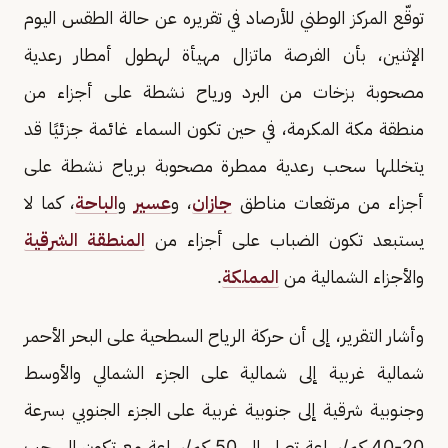
توقّع المركز الوطني للأرصاد في تقريره عن حالة الطقس اليوم
الإثنين، بأن الفرصة ماتزال مهيأة لهطول أمطار رعدية
مصحوبة بزخات من البرد ورياح نشطة على أجزاء من
منطقة مكة المكرمة، في حين تكون السماء غائمة جزئيًا قد
يتخللها سحب رعدية ممطرة مصحوبة برياح نشطة على
أجزاء من مرتفعات مناطق
جازان
، و
عسير
و
الباحة
، كما لا
يستبعد تكون الضباب على أجزاء من
المنطقة الشرقية
والأجزاء الشمالية من
المملكة
.
وأشار التقرير، إلى أن حركة الرياح السطحية على البحر الأحمر
شمالية غربية إلى شمالية على الجزء الشمالي والأوسط
وجنوبية شرقية إلى جنوبية غربية على الجزء الجنوبي بسرعة
20-40 كم/ساعة تصل إلى 50 كم/ساعة مع تكون السحب