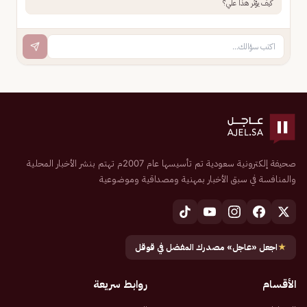
كيف يؤثر هذا علي؟
صحيفة إلكترونية سعودية تم تأسيسها عام 2007م تهتم بنشر الأخبار المحلية
والمنافسة في سبق الأخبار بمهنية ومصداقية وموضوعية
★
اجعل «عاجل» مصدرك المفضل في قوقل
الأقسام
روابط سريعة