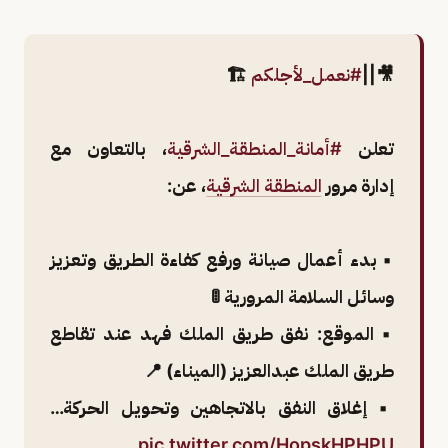
🎥||
#نعمل_لأجلكم
🏗️
تعلن
#أمانة_المنطقة_الشرقية
، بالتعاون مع
إدارة مرور
المنطقة الشرقية
، عن:
▪️ بدء أعمال صيانة ورفع كفاءة الطريق وتعزيز
وسائل السلامة المرورية 🚦
▪️ الموقع: نفق طريق الملك فهد عند تقاطع
طريق الملك عبدالعزيز (الميناء) 📍
▪️ إغلاق النفق بالاتجاهين وتحويل الحركة…
pic.twitter.com/HopskHPHPU