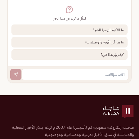
اسأل ما تريد عن هذا الخبر
ما الفكرة الرئيسية للخبر؟
ما هي أبرز الأرقام والإحصاءات؟
كيف يؤثر هذا علي؟
صحيفة إلكترونية سعودية تم تأسيسها عام 2007م تهتم بنشر الأخبار المحلية
والمنافسة في سبق الأخبار بمهنية ومصداقية وموضوعية