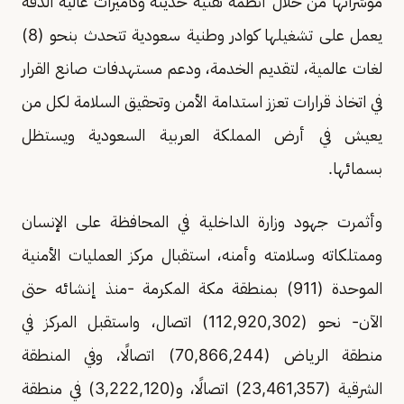
مؤشراتها من خلال أنظمة تقنية حديثة وكاميرات عالية الدقة
يعمل على تشغيلها كوادر وطنية سعودية تتحدث بنحو (8)
لغات عالمية، لتقديم الخدمة، ودعم مستهدفات صانع القرار
في اتخاذ قرارات تعزز استدامة الأمن وتحقيق السلامة لكل من
يعيش في أرض المملكة العربية السعودية ويستظل
بسمائها.
وأثمرت جهود وزارة الداخلية في المحافظة على الإنسان
وممتلكاته وسلامته وأمنه، استقبال مركز العمليات الأمنية
الموحدة (911) بمنطقة مكة المكرمة -منذ إنشائه حتى
الآن- نحو (112,920,302) اتصال، واستقبل المركز في
منطقة الرياض (70,866,244) اتصالًا، وفي المنطقة
الشرقية (23,461,357) اتصالًا، و(3,222,120) في منطقة