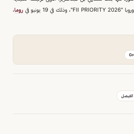
1 يونيو في
روما
،
Gr
الفيصل