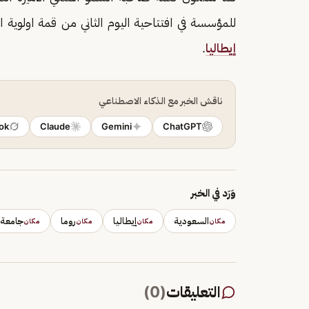
للمؤسسة في افتتاحية اليوم الثاني من قمة اولوية اوروبا "FII PRIORITY 2026"، وذلك في 9
إيطاليا
.
ناقش الخبر مع الذكاء الاصطناعي
ok
Claude
Gemini
ChatGPT
وَرَد في الخبر
السعودية
إيطاليا
روما
جامعة 
مكان
مكان
مكان
مكان
التعليقات
(
0
)