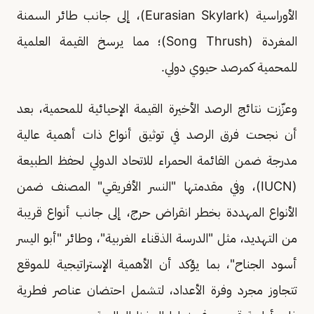
الأوراسية (Eurasian Skylark)، إلى جانب طائر السمنة
المغردة (Song Thrush)؛ مما يرسخ القيمة العلمية
للمحمية كمرصد حيوي دولي.
وعزّزت نتائج الرصد الأخيرة القيمة الإحيائية للمحمية، بعد
أن نجحت فرق الرصد في توثيق أنواع ذات أهمية عالية
مدرجة ضمن القائمة الحمراء للاتحاد الدولي لحفظ الطبيعة
(IUCN)، وفي مقدمتها "النسر الأفريقي" المصنف ضمن
الأنواع المهددة بخطر انقراض حرج، إلى جانب أنواع قريبة
من التهديد، مثل "الدرسة الذقناء الغربية"، وطائر "أبو اليسر
أسود الجناح"، بما يؤكد أن الأهمية الإستراتيجية للموقع
تتجاوز مجرد وفرة الأعداد، لتشمل احتضان عناصر فطرية