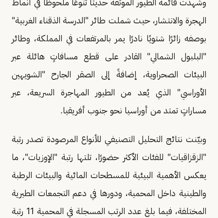
وشهدت قائمة الطيور الموثقة حديثًا تنوعًا ملحوظًا في أنماط
الهجرة والانتشار، حيث شملت طائر "الدرسة الذقناء الغربية"
بوصفه زائرًا شتويًا نادرًا يمر بالمرتفعات في المملكة، وطائر
"البلبول الشمالي" القادر على قطع مسافاتٍ هائلة عبر
البيئات الصحراوية، إضافةً إلى الصقر الجارح "الشويهين
الأوراسي" الذي يُعد من الطيور المهاجرة السريعة، عبر
مساراتٍ تمتد من أوراسيا نحو جنوب أفريقيا.
وبيّنت نتائج التحليل التصنيفي للأنواع المرصودة تصدر رتبة
"الزقزاقيات" للفئات الأكثر حضورًا، تلتها رتبة "الإوزيات"، ما
يعكس الأهمية البيئية للمسطحات المائية والبيئات الرطبة
والطينية داخل المحمية، ودورها في دعم التجمعات الطيرية
المختلفة، فيما بلغ عدد الرتب المسجلة في المحمية 11 رتبة