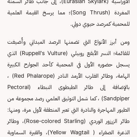
الأوراسية (Eurasian Skylark)، إلى جانب طائر السمنة
المغردة (Song Thrush)؛ مما يرسخ القيمة العلمية
للمحمية كمرصد حيوي دولي.
ومن أبرز الأنواع التي تضمنها الرصد الميداني وأُضيفت
للقائمة؛ النسر الأبقع روبيلي (Ruppell's Vulture) الذي
يسجل حضوره الأول في المحمية كأحد الجوارح الكبيرة
الهامة، وطائر الفلرب الأرمد النادر (Red Phalarope) ،
بالإضافة إلى طائر الطيطوى النبطاء (Pectoral
Sandpiper) ، كما شمل التوثيق العلمي رصد مجموعة من
الطيور المهاجرة والنادرة التي تعبر المنطقة لأول مرة، ومنها:
طائر الزرزور الوردي (Rose-colored Starling)، وطائر
الذعرة الصفراء ( Yellow Wagtail)، والقبرة السماوية