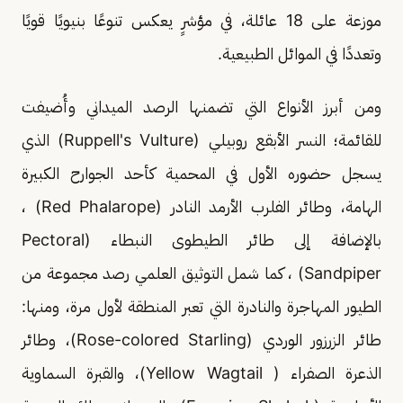
موزعة على 18 عائلة، في مؤشرٍ يعكس تنوعًا بنيويًا قويًا
وتعددًا في الموائل الطبيعية.
ومن أبرز الأنواع التي تضمنها الرصد الميداني وأُضيفت
للقائمة؛ النسر الأبقع روبيلي (Ruppell's Vulture) الذي
يسجل حضوره الأول في المحمية كأحد الجوارح الكبيرة
الهامة، وطائر الفلرب الأرمد النادر (Red Phalarope) ،
بالإضافة إلى طائر الطيطوى النبطاء (Pectoral
Sandpiper) ، كما شمل التوثيق العلمي رصد مجموعة من
الطيور المهاجرة والنادرة التي تعبر المنطقة لأول مرة، ومنها:
طائر الزرزور الوردي (Rose-colored Starling)، وطائر
الذعرة الصفراء ( Yellow Wagtail)، والقبرة السماوية