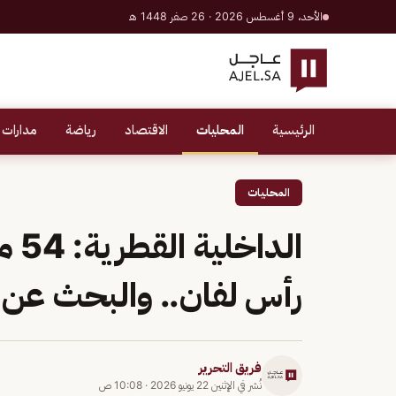
الأحد، 9 أغسطس 2026 · 26 صفر 1448 هـ
الرئيسية
المحليات
الاقتصاد
رياضة
مدارات 
المحليات
الد
رأس لفان.. والبحث عن 18 مفقودًا
فريق التحرير
نُشر في
الإثنين 22 يونيو 2026
·
10:08 ص