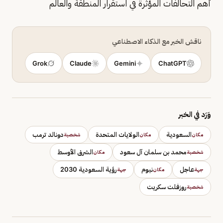
أهم التحالفات المؤثرة في استقرار المنطقة والعالم
ناقش الخبر مع الذكاء الاصطناعي
Grok
Claude
Gemini
ChatGPT
وَرَد في الخبر
السعودية
الولايات المتحدة
دونالد ترمب
مكان
مكان
شخصية
محمد بن سلمان آل سعود
الشرق الأوسط
شخصية
مكان
عاجل
نيوم
رؤية السعودية 2030
جهة
مكان
جهة
روزفلت سكريت
شخصية