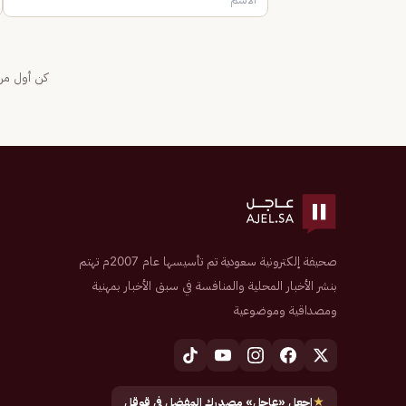
كن أول من 
صحيفة إلكترونية سعودية تم تأسيسها عام 2007م تهتم
بنشر الأخبار المحلية والمنافسة في سبق الأخبار بمهنية
ومصداقية وموضوعية
★
اجعل «عاجل» مصدرك المفضل في قوقل