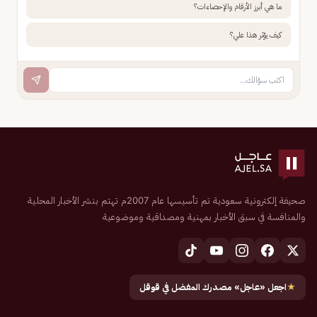
ما هي أبرز الأرقام والإحصاءات؟
كيف يؤثر هذا علي؟
صحيفة إلكترونية سعودية تم تأسيسها عام 2007م تهتم بنشر الأخبار المحلية
والمنافسة في سبق الأخبار بمهنية ومصداقية وموضوعية
★
اجعل «عاجل» مصدرك المفضل في قوقل