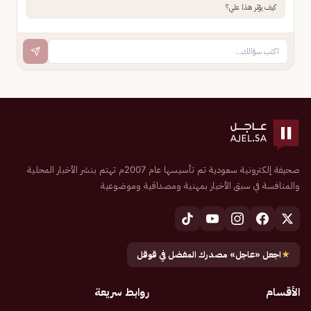
كيف يؤثر هذا علي؟
صحيفة إلكترونية سعودية تم تأسيسها عام 2007م تهتم بنشر الأخبار المحلية
والمنافسة في سبق الأخبار بمهنية ومصداقية وموضوعية
★
اجعل «عاجل» مصدرك المفضل في قوقل
الأقسام
روابط سريعة