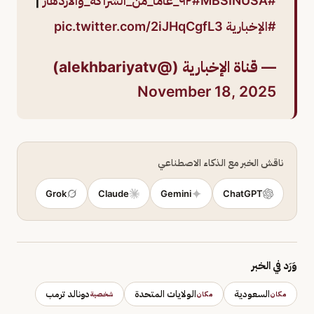
#MBSINUSA
#٩٢_عاما_من_الشراكة_والازدهار
|
#الإخبارية
pic.twitter.com/2iJHqCgfL3
— قناة الإخبارية (@alekhbariyatv)
November 18, 2025
ناقش الخبر مع الذكاء الاصطناعي
Grok
Claude
Gemini
ChatGPT
وَرَد في الخبر
السعودية
الولايات المتحدة
دونالد ترمب
مكان
مكان
شخصية