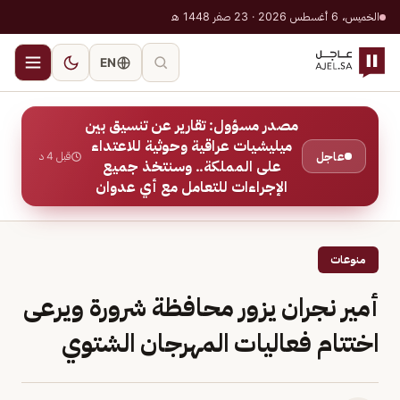
الخميس، 6 أغسطس 2026 · 23 صفر 1448 هـ
EN
مصدر مسؤول: تقارير عن تنسيق بين
ميليشيات عراقية وحوثية للاعتداء
عاجل
قبل 4 د
على المملكة.. وسنتخذ جميع
الإجراءات للتعامل مع أي عدوان
منوعات
أمير نجران يزور محافظة شرورة ويرعى
اختتام فعاليات المهرجان الشتوي