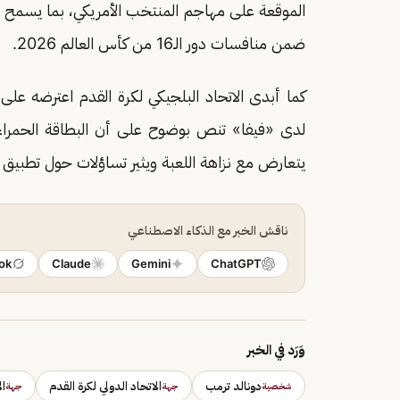
الموقعة على مهاجم المنتخب الأمريكي، بما يسمح له 
ضمن منافسات دور الـ16 من كأس العالم 2026.
كما أبدى الاتحاد البلجيكي لكرة القدم اعترضه على 
لدى «فيفا» تنص بوضوح على أن البطاقة الحمراء تؤدي ت
يتعارض مع نزاهة اللعبة ويثير تساؤلات حول تطبيق ا
ناقش الخبر مع الذكاء الاصطناعي
ok
Claude
Gemini
ChatGPT
وَرَد في الخبر
دونالد ترمب
الاتحاد الدولي لكرة القدم
ال
شخصية
جهة
جهة