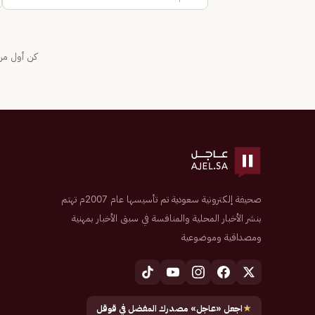
كن أول من 
صحيفة إلكترونية سعودية تم تأسيسها عام 2007م تهتم
بنشر الأخبار المحلية والمنافسة في سبق الأخبار بمهنية
ومصداقية وموضوعية
★
اجعل «عاجل» مصدرك المفضل في قوقل