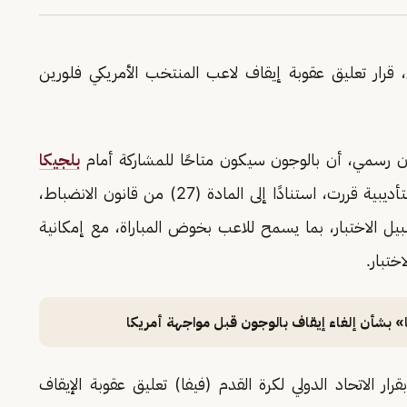
 قرار تعليق عقوبة إيقاف لاعب المنتخب الأمريكي فلورين
ان رسمي، أن بالوجون سيكون متاحًا للمشاركة أمام
بلجيكا
رغم طرده في المباراة السابقة، موضحًا أن اللجنة التأديبية قررت، استنادًا إلى المادة (27) من قانون الانضباط،
يل الاختبار، بما يسمح للاعب بخوض المباراة، مع إمكانية
ختبار.
ا» بشأن إلغاء إيقاف بالوجون قبل مواجهة أمريكا
رار الاتحاد الدولي لكرة القدم (فيفا) تعليق عقوبة الإيقاف