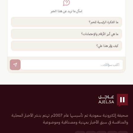
اسأل ما تريد عن هذا الخبر
ما الفكرة الرئيسية للخبر؟
ما هي أبرز الأرقام والإحصاءات؟
كيف يؤثر هذا علي؟
صحيفة إلكترونية سعودية تم تأسيسها عام 2007م تهتم بنشر الأخبار المحلية
والمنافسة في سبق الأخبار بمهنية ومصداقية وموضوعية