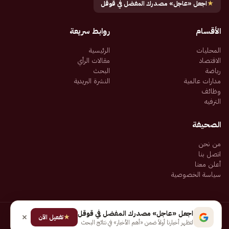
★
اجعل «عاجل» مصدرك المفضل في قوقل
الأقسام
روابط سريعة
المحليات
الرئيسية
الاقتصاد
مقالات الرأي
رياضة
البحث
مدارات عالمية
النشرة البريدية
وظائف
الترفيه
الصحيفة
من نحن
اتصل بنا
أعلن معنا
سياسة الخصوصية
اجعل «عاجل» مصدرك المفضل في قوقل
★
جميع الحقوق محفوظة لـ شركة إيجاز للنشر الإلكتروني المالكة لصحيفة عاجل
تفعيل الآن
لتظهر أخبارنا أولاً ضمن «أهم الأخبار» في نتائج البحث
سياسة الخصوصية
شروط الاستخدام