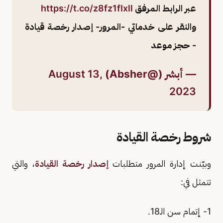
عبر الرابط المرفق
https://t.co/z8fz1fIxll
والنقر على خدماتي -المرور- إصدار رخصة قيادة
- حجز موعد
— أبشر (@Absher)
August 13,
2023
شروط رخصة القيادة
وبيّنت إدارة المرور متطلبات
إصدار رخصة القيادة
، والتي
تتمثل في:
1- إتمام سن الـ18.