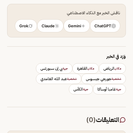
ناقش الخبر مع الذكاء الاصطناعي
Grok
Claude
Gemini
ChatGPT
وَرَد في الخبر
الرياض
القاهرة
بي إن سبورتس
مكان
مكان
جهة
جورجي جيسوس
عبد الله الغامدي
شخصية
شخصية
غامبا أوساكا
الكأس
جهة
جهة
التعليقات
(
0
)