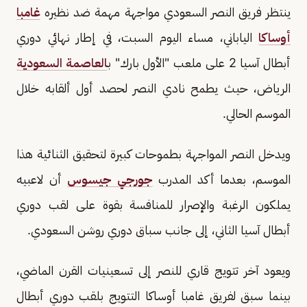
ينتظر فريق النصر السعودي مواجهة مهمة ضد نظيره
غامبا
أوساكا
الياباني، مساء اليوم السبت، في إطار نهائي دوري
أبطال آسيا 2 على ملعب "الأول بارك" ب
العاصمة السعودية
الرياض، حيث يطمح نادي النصر لحصد أول ألقابه خلال
الموسم الحالي.
ويدخل النصر المواجهة بطموحات كبيرة لتحقيق الثنائية هذا
الموسم، بعدما أكد المدرب
جورجي جيسوس
أن لاعبيه
يملكون الرغبة والإصرار للمنافسة بقوة على لقب دوري
أبطال آسيا الثاني، إلى جانب سباق دوري روشن السعودي.
ويعود آخر تتويج قاري للنصر إلى تسعينيات القرن الماضي،
بينما سبق لفريق غامبا أوساكا التتويج بلقب دوري أبطال