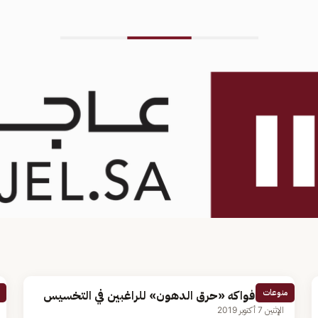
منوعات
أقوى فواكه «حرق الدهون» للراغبين في التخسيس
الإثنين 7 أكتوبر 2019