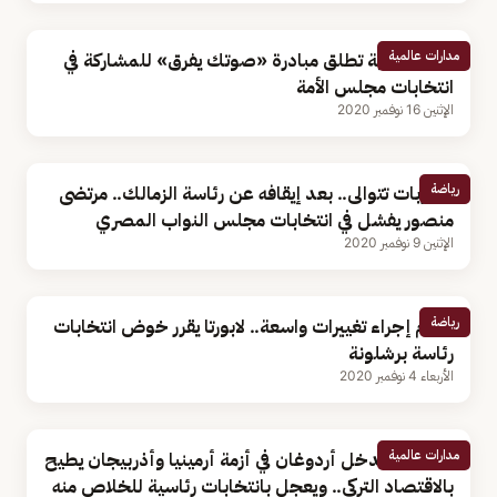
مدارات عالمية
شابة كويتية تطلق مبادرة «صوتك يفرق» للمشاركة في
انتخابات مجلس الأمة
الإثنين 16 نوفمبر 2020
رياضة
الضربات تتوالى.. بعد إيقافه عن رئاسة الزمالك.. مرتضى
منصور يفشل في انتخابات مجلس النواب المصري
الإثنين 9 نوفمبر 2020
رياضة
يعتزم إجراء تغييرات واسعة.. لابورتا يقرر خوض انتخابات
رئاسة برشلونة
الأربعاء 4 نوفمبر 2020
مدارات عالمية
محللون: تدخل أردوغان في أزمة أرمينيا وأذربيجان يطيح
بالاقتصاد التركي.. ويعجل بانتخابات رئاسية للخلاص منه