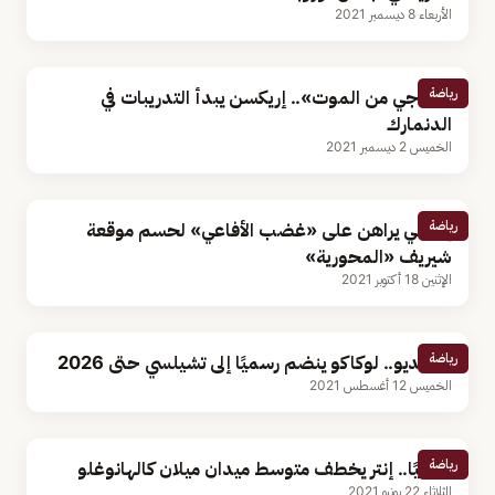
الأربعاء 8 ديسمبر 2021
رياضة
«الناجي من الموت».. إريكسن يبدأ التدريبات في
الدنمارك
الخميس 2 ديسمبر 2021
رياضة
إنزاجي يراهن على «غضب الأفاعي» لحسم موقعة
شيريف «المحورية»
الإثنين 18 أكتوبر 2021
رياضة
بالفيديو.. لوكاكو ينضم رسميًا إلى تشيلسي حتى 2026
الخميس 12 أغسطس 2021
رياضة
رسميًا.. إنتر يخطف متوسط ميدان ميلان كالهانوغلو
الثلاثاء 22 يونيو 2021