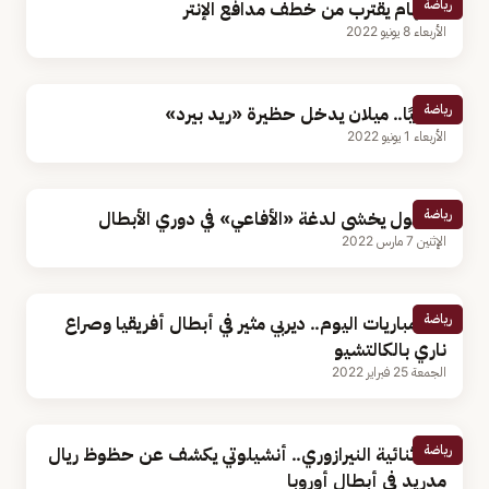
رياضة
توتنهام يقترب من خطف مدافع الإنتر
الأربعاء 8 يونيو 2022
رياضة
رسميًا.. ميلان يدخل حظيرة «ريد بيرد»
الأربعاء 1 يونيو 2022
رياضة
ليفربول يخشى لدغة «الأفاعي» في دوري الأبطال
الإثنين 7 مارس 2022
رياضة
أبرز مباريات اليوم.. ديربي مثير في أبطال أفريقيا وصراع
ناري بالكالتشيو
الجمعة 25 فبراير 2022
رياضة
بعد ثنائية النيرازوري.. أنشيلوتي يكشف عن حظوظ ريال
مدريد في أبطال أوروبا