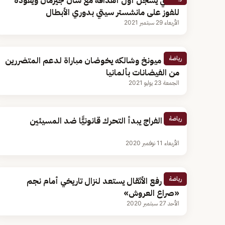
ميسي يسجل أول أهدافه مع سان جيرمان ويقوده
للفوز على مانشستر سيتي بدوري الأبطال
الأربعاء 29 سبتمبر 2021
رياضة
بايرن ميونخ وشالكه يخوضان مباراة لدعم المتضررين
من الفيضانات بألمانيا
الجمعة 23 يوليو 2021
رياضة
وليد الفراج يبدأ التحرك قانونيًّا ضد المسيئين
الأربعاء 11 نوفمبر 2020
رياضة
بطل رفع الأثقال يستعد لنزال تاريخي أمام نجم
«صراع العروش»
الأحد 27 سبتمبر 2020