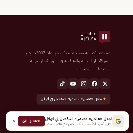
صحيفة إلكترونية سعودية تم تأسيسها عام 2007م تهتم
بنشر الأخبار المحلية والمنافسة في سبق الأخبار بمهنية
ومصداقية وموضوعية
★
اجعل «عاجل» مصدرك المفضل في قوقل
اجعل «عاجل» مصدرك المفضل في قوقل
★
تفعيل الآن
لتظهر أخبارنا أولاً ضمن «أهم الأخبار» في نتائج البحث
جميع الحقوق محفوظة لـ شركة إيجاز للنشر الإلكتروني المالكة لصحيفة عاجل