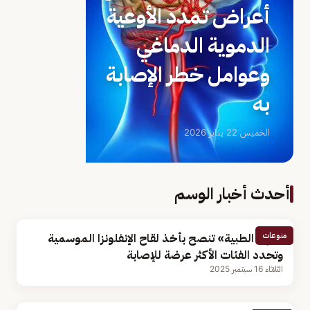
أعراض تمدد الأوعية
الدموية الدماغي
وعوامل خطر الإصابة
به
الخميس 22 يناير 2026
أحدث أخبار الوسم
منوعات
«فهد الطبية» تنصح بأخذ لقاح الإنفلونزا الموسمية
وتحدد الفئات الأكثر عرضة للإصابة
الثلاثاء 16 سبتمبر 2025