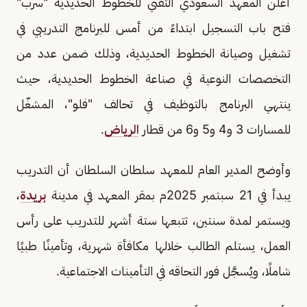
أعلن المعهد السعودي التقني للخطوط الحديدية "سرب"
فتح باب التسجيل ابتداءً من أمس للبرنامج التدريبي في
تشغيل وصيانة الخطوط الحديدية، وذلك ضمن عدد من
التخصصات النوعية في صناعة الخطوط الحديدية، حيث
ينتهي البرنامج بالتوظيف في تحالف "فلو"، المشغّل
للمسارات 3 و4 و5 و6 من قطار
الرياض
.
وأوضح المدير العام للمعهد سلطان السلطان أن التدريب
يبدأ في 21 سبتمبر 2025م بمقر المعهد في مدينة
بريدة
،
ويستمر لمدة سنتين، تتبعها ستة أشهر للتدريب على رأس
العمل، يستلم الطالب خلالها مكافأة شهرية، وتأمينًا طبيًا
شاملًا، ويُسجَّل فور التحاقه في التأمينات الاجتماعية.