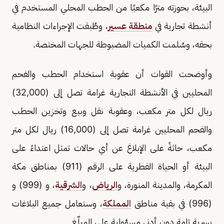
البيئة، بحوزته مترًا مكعبًا من الحطب المحلي المستخدم في
أنشطة تجارية في
منطقة عسير
، وطُبقت الإجراءات النظامية
بحقه، وسُلمت الكميات المضبوطة للجهات المختصة.
وأوضحت القوات أن عقوبة استخدام الحطب والفحم
المحليين في الأنشطة التجارية غرامة تصل إلى (32,000)
ريال لكل متر مكعب، وعقوبة نقل وبيع وتخزين الحطب
والفحم المحليين غرامة تصل إلى (16,000) ريال لكل متر
مكعب، حاثةً على الإبلاغ عن أي حالات تمثل اعتداءً على
البيئة أو الحياة الفطرية على الرقم (911) بمناطق مكة
المكرمة، والمدينة المنورة، و
الرياض
، و
الشرقية
، و (999) و
(996) في بقية مناطق
المملكة
، وستعامل جميع البلاغات
بسرية تامة دون أدنى مسؤولية على المبلّغ.