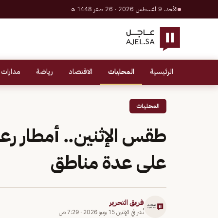
الأحد، 9 أغسطس 2026 · 26 صفر 1448 هـ
الرئيسية
المحليات
الاقتصاد
رياضة
مدارات 
المحليات
طقس الإثنين.. أمطار ر
على عدة مناطق
فريق التحرير
نُشر في
الإثنين 15 يونيو 2026
·
7:29 ص