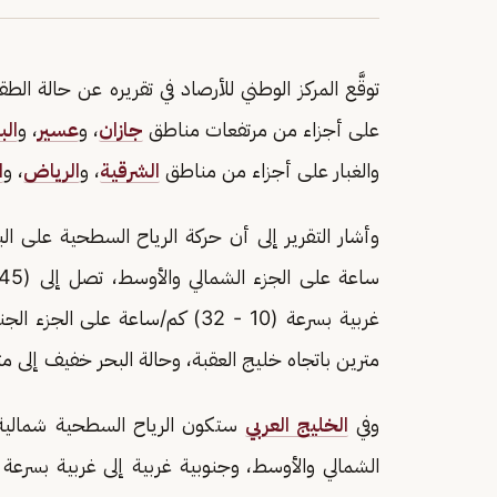
توقَّع المركز الوطني للأرصاد في تقريره عن حالة 
على أجزاء من مرتفعات مناطق
جازان
، و
عسير
، و
الب
والغبار على أجزاء من مناطق
الشرقية
، و
الرياض
، و
ا
ساعة على الجزء الشمالي والأوسط، تصل إلى (45) كم/ساعة باتجاه مضيق
غربية بسرعة (10 - 32) كم/ساعة ع
مترين باتجاه خليج العقبة، وحالة البحر خفيف إلى م
وفي
الخليج العربي