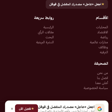
★
اجعل «عاجل» مصدرك المفضل في قوقل
الأقسام
روابط سريعة
المحليات
الرئيسية
الاقتصاد
مقالات الرأي
رياضة
البحث
مدارات عالمية
النشرة البريدية
وظائف
الترفيه
الصحيفة
من نحن
اتصل بنا
أعلن معنا
سياسة الخصوصية
اجعل «عاجل» مصدرك المفضل في قوقل
★
جميع الحقوق محفوظة لـ شركة إيجاز للنشر الإلكتروني المالكة لصحيفة عاجل
تفعيل الآن
لتظهر أخبارنا أولاً ضمن «أهم الأخبار» في نتائج البحث