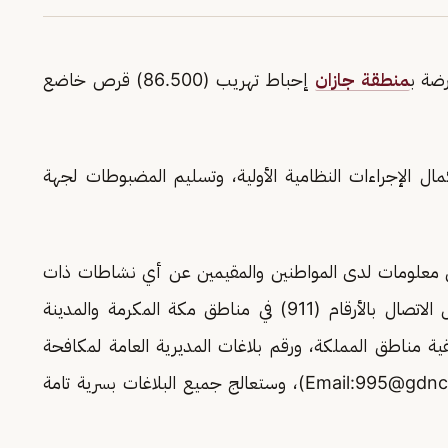
رضة ب
منطقة جازان
إحباط تهريب (86.500) قرص خاضع
ال الإجراءات النظامية الأولية، وتسليم المضبوطات لجهة
 من معلومات لدى المواطنين والمقيمين عن أي نشاطات ذات
صلة بتهريب أو ترويج المخدرات، وذلك من خلال الاتصال بالأرقام (911) في مناطق مكة المكرمة والمدينة
و(994) في بقية مناطق المملكة، ورقم بلاغات المديرية العامة لمكافحة
995@gdnc.
)، وستعالج جميع البلاغات بسرية تامة