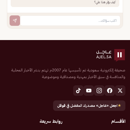
كيف يؤثر هذا علي؟
صحيفة إلكترونية سعودية تم تأسيسها عام 2007م تهتم بنشر الأخبار المحلية
والمنافسة في سبق الأخبار بمهنية ومصداقية وموضوعية
★
اجعل «عاجل» مصدرك المفضل في قوقل
الأقسام
روابط سريعة