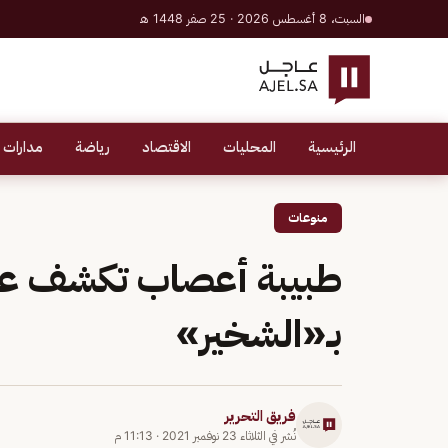
السبت، 8 أغسطس 2026 · 25 صفر 1448 هـ
الرئيسية
المحليات
الاقتصاد
رياضة
مدارات 
منوعات
طبيبة أعصاب تكشف علاق
بـ«الشخير»
فريق التحرير
نُشر في
الثلاثاء 23 نوفمبر 2021
·
11:13 م