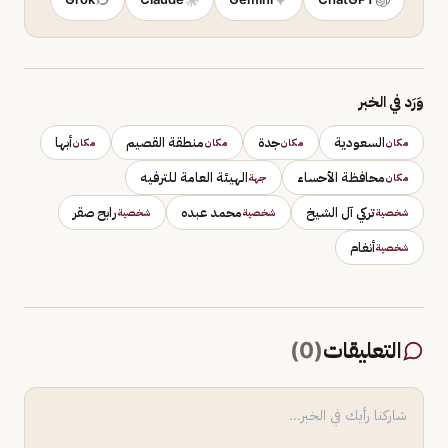
وَرَد في الخبر
السعودية
جدة
منطقة القصيم
أبها
مكان
مكان
مكان
مكان
محافظة الأحساء
الهيئة العامة للترفيه
مكان
جهة
تركي آل الشيخ
محمد عبده
رابح صقر
شخصية
شخصية
شخصية
أنغام
شخصية
التعليقات
(
0
)