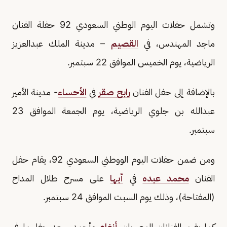
وتشمل حفلات اليوم الوطني السعودي 92 حفلة الفنان
ماجد المهندس، في
القصيم
– مدينة الملك عبدالعزيز
الرياضية، يوم الخميس الموافق 22 سبتمبر.
بالإضافة إلى حفل الفنان
رابح صقر
في
الأحساء
- مدينة الأمير
عبدالله بن جلوي الرياضية، يوم الجمعة الموافق 23
سبتمبر.
ومن ضمن حفلات اليوم الووطني السعودي 92، يقام حفل
الفنان
محمد عبده
في
أبها
على مسرح طلال المداح
(المفتاحة)، وذلك يوم السبت الموافق 24 سبتمبر.
كما يقيم الفنانان المصريان
أنغام
وأحمد سعد حفلهما في