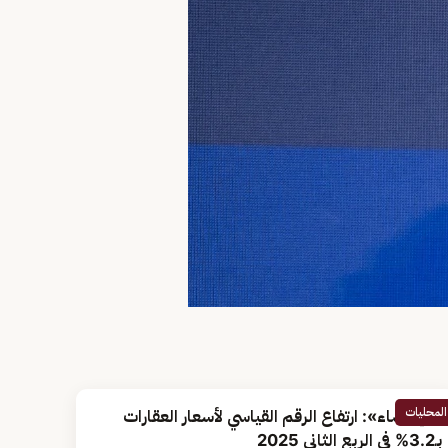
المحليات
«الإحصاء»: ارتفاع الرقم القياسي لأسعار العقارات
بـ3.2% في الربع الثاني 2025