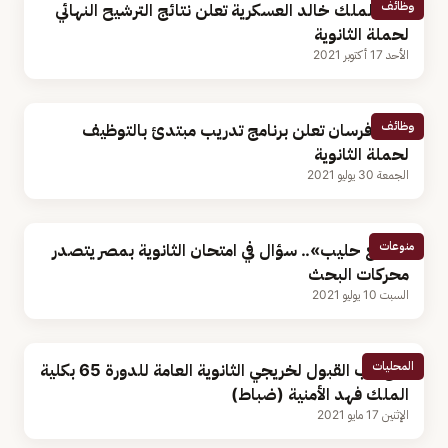
وظائف
كلية الملك خالد العسكرية تعلن نتائج الترشيح النهائي
لحملة الثانوية
الأحد 17 أكتوبر 2021
وظائف
شركة فرسان تعلن برنامج تدريب مبتدئ بالتوظيف
لحملة الثانوية
الجمعة 30 يوليو 2021
منوعات
«جمع حليب».. سؤال في امتحان الثانوية بمصر يتصدر
محركات البحث
السبت 10 يوليو 2021
المحليات
فتح باب القبول لخريجي الثانوية العامة للدورة 65 بكلية
الملك فهد الأمنية (ضباط)
الإثنين 17 مايو 2021